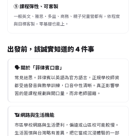
⑤ 課程彈性、可客製
一般英文、雅思・多益、商務、親子兒童營都有，依程度
與目標客製，零基礎也能上。
出發前，該誠實知道的 4 件事
🗣️ 關於「菲律賓口音」
常見迷思。菲律賓以英語為官方語言，正規學校師資
都受過發音與教學訓練，口音中性清晰。真正影響學
習的是課程規劃與開口量，而非老師國籍。
📶 網路與生活機能
市區學校網路與生活便利，偏遠或山區校可能較慢。
生活習慣與台灣略有差異，把它當成沉浸體驗的一部