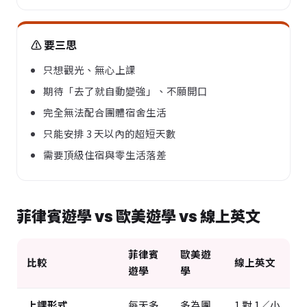
⚠️ 要三思
只想觀光、無心上課
期待「去了就自動變強」、不願開口
完全無法配合團體宿舍生活
只能安排 3 天以內的超短天數
需要頂級住宿與零生活落差
菲律賓遊學 vs 歐美遊學 vs 線上英文
菲律賓
歐美遊
比較
線上英文
遊學
學
上課形式
每天多
多為團
1 對 1／小