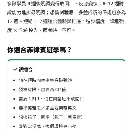
多數學員
4 週
後明顯變得敢開口、反應變快；
8–12 週
聽
說能力進步最明顯；想衝刺
雅思／多益
成績的保證班多為
12 週。短期 1–2 週適合體驗與打底。進步幅度＝課程強
度 × 你的投入，兩者缺一不可。
你適合菲律賓遊學嗎？
✅ 很適合
想在短時間內密集突破聽說
預算有限、想要高 CP 值
需要 1 對 1、怕在團體班不敢開口
要準備雅思／多益或商務英文
想帶孩子一起學（親子／兒童營）
喜歡沉浸式、換個環境專心學