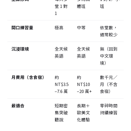
堂 1 對
體班
班
1
開口練習量
極高
中等
依堂數，
通常較少
沉浸環境
全天候
全天候
無（回到
英語
英語
中文環
境）
月費用（含食宿）
約
約
數千元／
NT$3.5
NT$10
月（不含
–7.6 萬
–20 萬+
食宿）
最適合
短期密
長期＋
零碎時間
集突破
歐美文
持續練習
聽說
化體驗