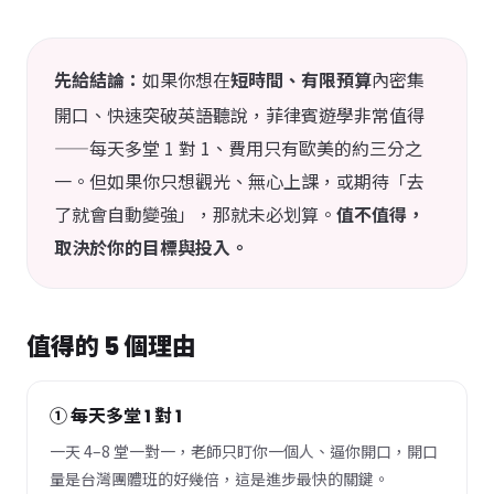
如果你想在
短時間、有限預算
內密集
先給結論：
開口、快速突破英語聽說，菲律賓遊學非常值得
——每天多堂 1 對 1、費用只有歐美的約三分之
一。但如果你只想觀光、無心上課，或期待「去
了就會自動變強」，那就未必划算。
值不值得，
取決於你的目標與投入。
值得的 5 個理由
① 每天多堂 1 對 1
一天 4–8 堂一對一，老師只盯你一個人、逼你開口，開口
量是台灣團體班的好幾倍，這是進步最快的關鍵。