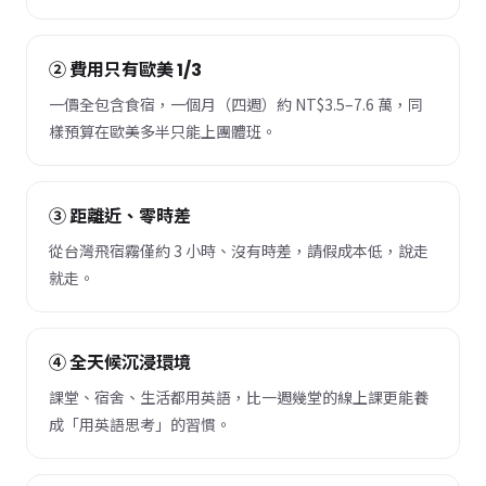
② 費用只有歐美 1/3
一價全包含食宿，一個月（四週）約 NT$3.5–7.6 萬，同
樣預算在歐美多半只能上團體班。
③ 距離近、零時差
從台灣飛宿霧僅約 3 小時、沒有時差，請假成本低，說走
就走。
④ 全天候沉浸環境
課堂、宿舍、生活都用英語，比一週幾堂的線上課更能養
成「用英語思考」的習慣。