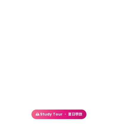
首頁
／
找課程
／ 樂齡英文
🌅 Study Tour ・ 夏日學旅
樂齡英文