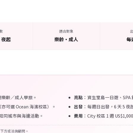
數
適合對象
5 夜起
樂齡・成人
每
期樂齡／成人學旅。
亮點
：資生堂島一日遊、SPA
為主（亦可選 Ocean 海濱校區）。
出發
：每週日出發，6 天 5 
教師陪同城市與海邊活動。
費用
：City 校區 1 週 US$
見下方或洽詢顧問。