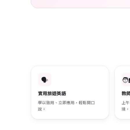
🗣️
🧑‍
實用旅遊英語
教
學以致用、立即應用，輕鬆開口
上午
說。
境，