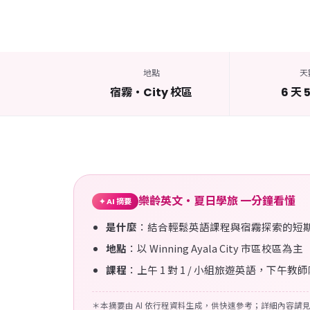
地點
天
宿霧・City 校區
6 天 
樂齡英文・夏日學旅 一分鐘看懂
✦ AI 摘要
是什麼
：結合輕鬆英語課程與宿霧探索的短
地點
：以 Winning Ayala City 市區校區
課程
：上午 1 對 1 / 小組旅遊英語，下午
＊本摘要由 AI 依行程資料生成，供快速參考；詳細內容請