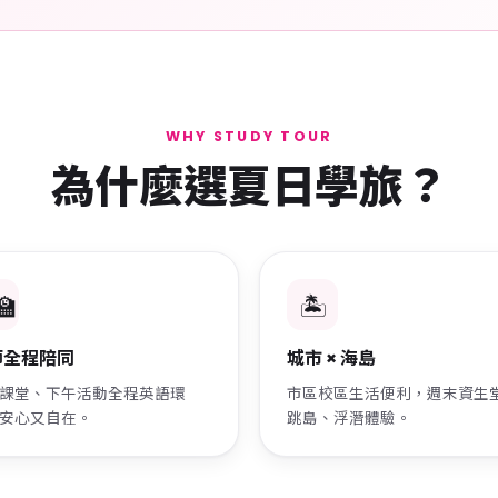
WHY STUDY TOUR
為什麼選夏日學旅？
🏫
🏝️
師全程陪同
城市 × 海島
課堂、下午活動全程英語環
市區校區生活便利，週末資生
安心又自在。
跳島、浮潛體驗。