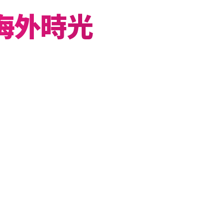
海外時光
yala City 市區校區為據點，
與海島，享受退休後的海外