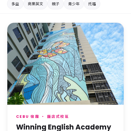
多益
商業英文
親子
青少年
托福
⭐ 精選首推
CEBU 宿霧 ・ 飯店式校區
Winning English Academy