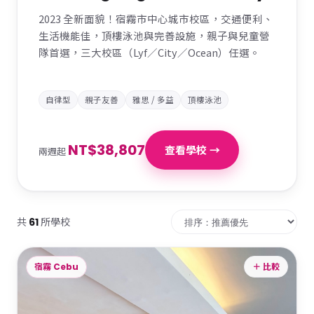
2023 全新面貌！宿霧市中心城市校區，交通便利、
生活機能佳，頂樓泳池與完善設施，親子與兒童營
隊首選，三大校區（Lyf／City／Ocean）任選。
自律型
親子友善
雅思 / 多益
頂樓泳池
NT$38,807
查看學校 →
兩週起
共
所學校
61
宿霧 Cebu
＋ 比較