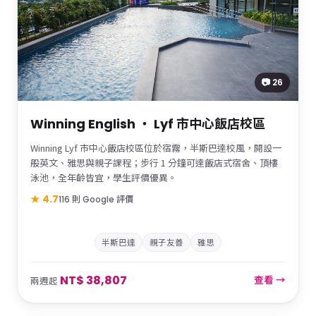
📷 26
Winning English ・ Lyf 市中心飯店校區
Winning Lyf 市中心飯店校區位於宿霧，半斯巴達校風，開設一
般英文、雅思與親子課程；步行 1 分鐘可達飯店式宿舍、頂樓
泳池，全年齡皆宜，學生評價優異。
★ 4.7
116 則 Google 評價
半斯巴達
親子友善
雅思
NT$ 38,807
查看 →
兩週起