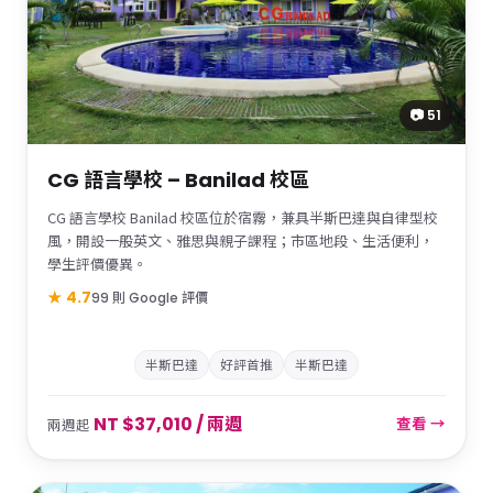
📷 51
CG 語言學校 – Banilad 校區
CG 語言學校 Banilad 校區位於宿霧，兼具半斯巴達與自律型校
風，開設一般英文、雅思與親子課程；市區地段、生活便利，
學生評價優異。
★ 4.7
99 則 Google 評價
半斯巴達
好評首推
半斯巴達
NT $37,010 / 兩週
查看 →
兩週起