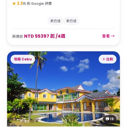
★ 3.3
15 則 Google 評價
斯巴達
斯巴達
NTD 55397 起 /4週
查看 →
兩週起
宿霧 Cebu
＋ 比較
📷 19