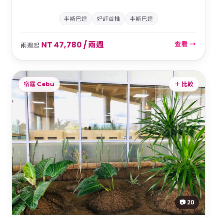
半斯巴達
好評首推
半斯巴達
NT 47,780 / 兩週
查看 →
兩週起
宿霧 Cebu
＋ 比較
📷 20