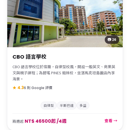
📷 26
CBO 語言學校
CBO 語言學校位於宿霧，自律型校風，開設一般英文、商業英
文與親子課程；為碧瑤 PINES 姐妹校，坐落馬克坦島飯店內享
海景。
★ 4.3
6 則 Google 評價
自律型
半斯巴達
多益
NT$ 46500起 /4週
查看 →
兩週起