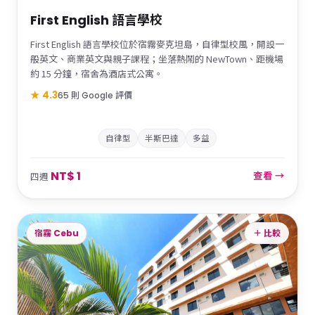
First English 語言學校
First English 語言學校位於宿霧麥克坦島，自律型校風，開設一
般英文、商業英文與親子課程；坐落熱鬧的 NewTown、距機場
約 15 分鐘，宿舍為酒店式公寓。
★ 4.3
65 則 Google 評價
自律型
半斯巴達
多益
NT$ 1
查看 →
四週
宿霧 Cebu
＋ 比較