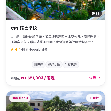
📷 38
CPI 語言學校
CPI 語言學校位於宿霧，兼具斯巴達與自律型校風，開設雅思、
托福與多益；飯店式豪華校園，夜間選修與社團活動多元。
★ 4.4
49 則 Google 評價
斯巴達
好評首推
半斯巴達
NT $51,903 / 兩週
查看 →
兩週起
宿霧 Cebu
＋ 比較