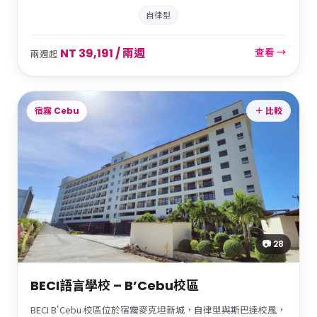
自律型
NT 39,191 / 兩週
查看 →
兩週起
宿霧 Cebu
＋ 比較
📷 28
BECI語言學校 – B’Cebu校區
BECI B'Cebu 校區位於宿霧麥克坦新城，自律型與斯巴達校風，