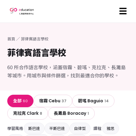
☰
首頁
／ 菲律賓語言學校
菲律賓語言學校
60 所合作語言學校，涵蓋宿霧、碧瑤、克拉克、長灘島
等城市。用城市與條件篩選，找到最適合你的學校。
全部
宿霧 Cebu
碧瑤 Baguio
60
37
14
克拉克 Clark
長灘島 Boracay
8
1
學習風格
斯巴達
半斯巴達
自律型
課程
雅思