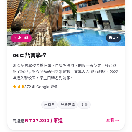
📷 47
🏅 高口碑
GLC 語言學校
GLC 語言學校位於宿霧，自律型校風，開設一般英文、多益與
親子課程；課程涵蓋幼兒到銀髮族，並導入 AI 能力測驗，2022
年遷入新校區，學生口碑名列前茅。
★ 4.8
372 則 Google 評價
自律型
半斯巴達
多益
NT 37,300 / 兩週
查看 →
兩週起