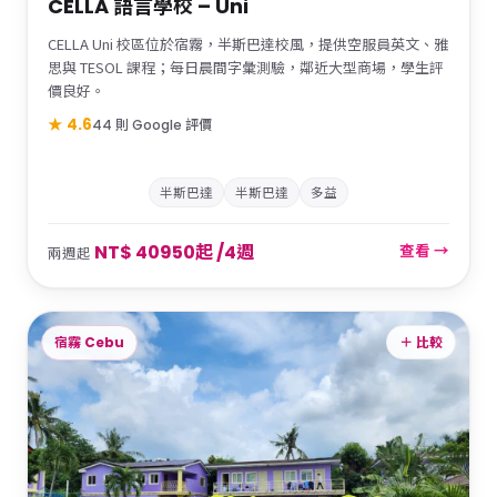
CELLA 語言學校 – Uni
CELLA Uni 校區位於宿霧，半斯巴達校風，提供空服員英文、雅
思與 TESOL 課程；每日晨間字彙測驗，鄰近大型商場，學生評
價良好。
★ 4.6
44 則 Google 評價
半斯巴達
半斯巴達
多益
NT$ 40950起 /4週
查看 →
兩週起
宿霧 Cebu
＋ 比較