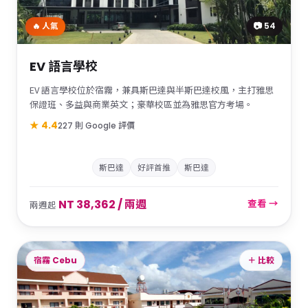
📷 54
🔥 人氣
EV 語言學校
EV 語言學校位於宿霧，兼具斯巴達與半斯巴達校風，主打雅思
保證班、多益與商業英文；豪華校區並為雅思官方考場。
★ 4.4
227 則 Google 評價
斯巴達
好評首推
斯巴達
NT 38,362 / 兩週
查看 →
兩週起
宿霧 Cebu
＋ 比較