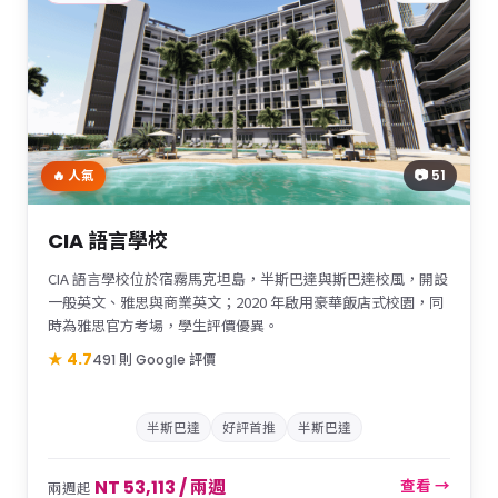
📷 51
🔥 人氣
CIA 語言學校
CIA 語言學校位於宿霧馬克坦島，半斯巴達與斯巴達校風，開設
一般英文、雅思與商業英文；2020 年啟用豪華飯店式校園，同
時為雅思官方考場，學生評價優異。
★ 4.7
491 則 Google 評價
半斯巴達
好評首推
半斯巴達
NT 53,113 / 兩週
查看 →
兩週起