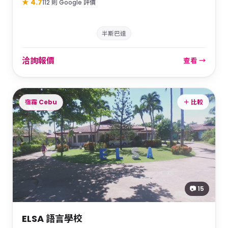
★ 4.7
112 則 Google 評價
半斯巴達
洽詢報價
查看 →
宿霧 Cebu
＋ 比較
📷 15
ELSA 語言學校