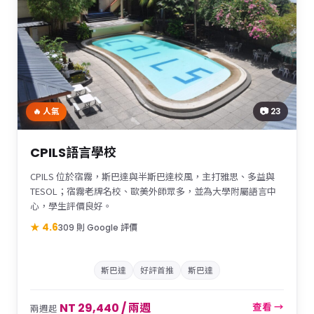
📷 23
🔥 人氣
CPILS語言學校
CPILS 位於宿霧，斯巴達與半斯巴達校風，主打雅思、多益與
TESOL；宿霧老牌名校、歐美外師眾多，並為大學附屬語言中
心，學生評價良好。
★ 4.6
309 則 Google 評價
斯巴達
好評首推
斯巴達
NT 29,440 / 兩週
查看 →
兩週起