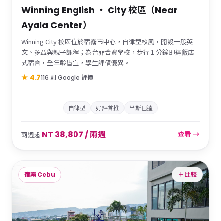
Winning English ・ City 校區（Near
Ayala Center）
Winning City 校區位於宿霧市中心，自律型校風，開設一般英
文、多益與親子課程；為台菲合資學校，步行 1 分鐘即達飯店
式宿舍，全年齡皆宜，學生評價優異。
★ 4.7
116 則 Google 評價
自律型
好評首推
半斯巴達
NT 38,807 / 兩週
查看 →
兩週起
宿霧 Cebu
＋ 比較