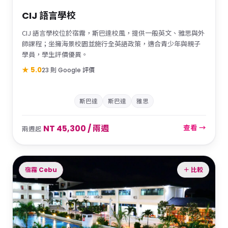
CIJ 語言學校
CIJ 語言學校位於宿霧，斯巴達校風，提供一般英文、雅思與外
師課程；坐擁海景校園並施行全英語政策，適合青少年與親子
學員，學生評價優異。
★ 5.0
23 則 Google 評價
斯巴達
斯巴達
雅思
NT 45,300 / 兩週
查看 →
兩週起
宿霧 Cebu
＋ 比較