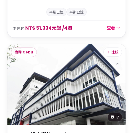
半斯巴達
半斯巴達
NT$ 51,334元起 /4週
查看 →
兩週起
宿霧 Cebu
＋ 比較
📷 17