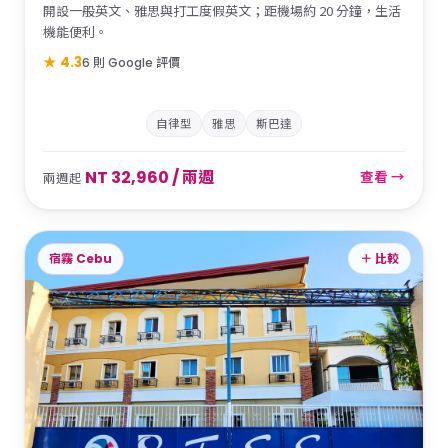
開設一般英文、雅思與打工度假英文；距機場約 20 分鐘，生活
機能便利。
★ 4.3
6 則 Google 評價
自律型
雅思
斯巴達
NT 32,960 / 兩週
查看 →
兩週起
宿霧 Cebu
＋ 比較