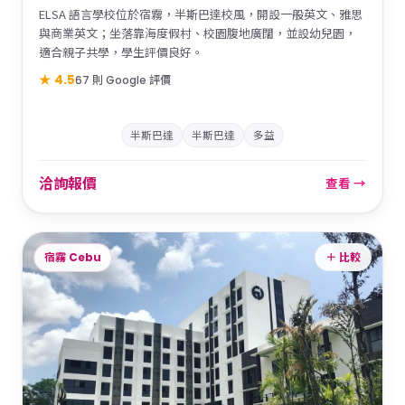
ELSA 語言學校位於宿霧，半斯巴達校風，開設一般英文、雅思
與商業英文；坐落靠海度假村、校園腹地廣闊，並設幼兒園，
適合親子共學，學生評價良好。
★ 4.5
67 則 Google 評價
半斯巴達
半斯巴達
多益
洽詢報價
查看 →
宿霧 Cebu
＋ 比較