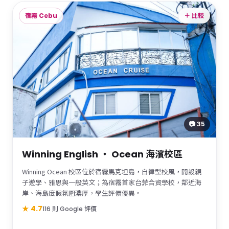
宿霧 Cebu
＋ 比較
📷 35
Winning English ・ Ocean 海濱校區
Winning Ocean 校區位於宿霧馬克坦島，自律型校風，開設親
子遊學、雅思與一般英文；為宿霧首家台菲合資學校，鄰近海
岸、海島度假氛圍濃厚，學生評價優異。
★ 4.7
116 則 Google 評價