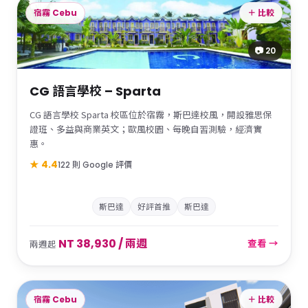
宿霧 Cebu
＋ 比較
📷 20
CG 語言學校 – Sparta
CG 語言學校 Sparta 校區位於宿霧，斯巴達校風，開設雅思保
證班、多益與商業英文；歐風校園、每晚自習測驗，經濟實
惠。
★ 4.4
122 則 Google 評價
斯巴達
好評首推
斯巴達
NT 38,930 / 兩週
查看 →
兩週起
宿霧 Cebu
＋ 比較