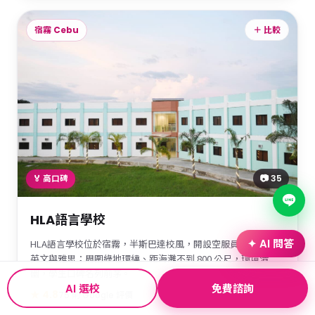
宿霧 Cebu
＋ 比較
📷 35
🏅 高口碑
HLA語言學校
✦ AI 問答
HLA語言學校位於宿霧，半斯巴達校風，開設空服員英文、醫療
英文與雅思；周圍綠地環繞、距海灘不到 800 公尺，環境清
幽，學生口碑名列前茅。
AI 選校
免費諮詢
★ 4.8
75 則 Google 評價