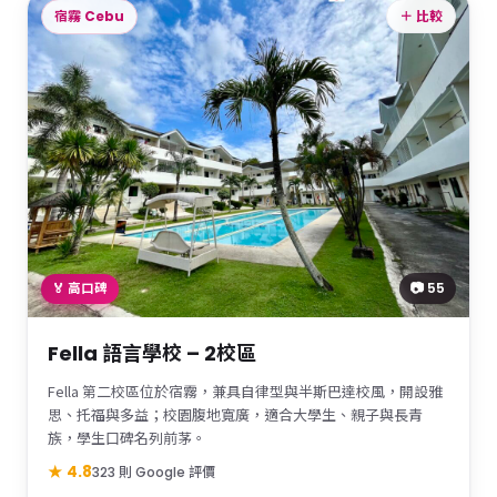
宿霧 Cebu
＋ 比較
📷 55
🏅 高口碑
Fella 語言學校 – 2校區
Fella 第二校區位於宿霧，兼具自律型與半斯巴達校風，開設雅
思、托福與多益；校園腹地寬廣，適合大學生、親子與長青
族，學生口碑名列前茅。
★ 4.8
323 則 Google 評價