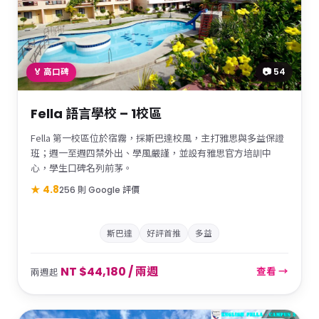
📷 54
🏅 高口碑
Fella 語言學校 – 1校區
Fella 第一校區位於宿霧，採斯巴達校風，主打雅思與多益保證
班；週一至週四禁外出、學風嚴謹，並設有雅思官方培訓中
心，學生口碑名列前茅。
★ 4.8
256 則 Google 評價
斯巴達
好評首推
多益
NT $44,180 / 兩週
查看 →
兩週起