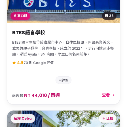
📷 38
🏅 高口碑
BTES語言學校
BTES 語言學校位於宿霧市中心，自律型校風，開設商業英文、
雅思與親子遊學；台資學校、成立於 2022 年，步行可達超市餐
廳，鄰近 Ayala、SM 商圈，學生口碑名列前茅。
★ 4.9
70 則 Google 評價
自律型
NT 44,010 / 兩週
查看 →
兩週起
宿霧 Cebu
＋ 比較