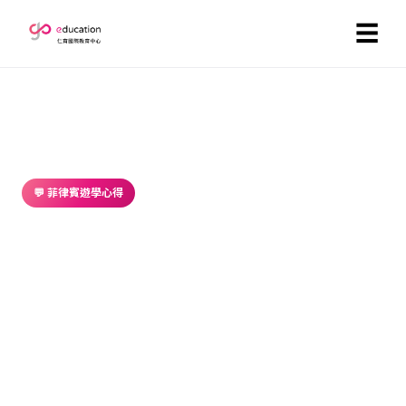
☰
首頁
／
部落格
／ 菲律賓遊學心得
💬 菲律賓遊學心得
出發菲律賓遊學，仁育菲律賓遊學代
辦伴你學
2024-06-21 ・ GoEducation 編輯部