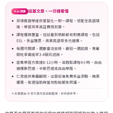
這篇文章・一分鐘看懂
✦ AI 摘要
菲律賓遊學提供客製化一對一課程，搭配全英語環
境，學習效率高且費用划算。
課程種類豐富，從幼童到熟齡都有對應課程，包括
ESL、多益雅思、商業英語等多元選擇。
每週可開課、週數靈活安排，最短一週起跳，寒暑
假旺季需提早3-4個月諮詢。
密集學習方案達8-12小時，或輕鬆課程4小時，自由
選擇斯巴達、半斯巴達或自由學風。
仁育提供專屬顧問、出發前後免費多益測驗、機票
優惠、簽證協助與當地駐點緊急照護。
＊本摘要由 AI 依文章內容自動整理，供快速參考。