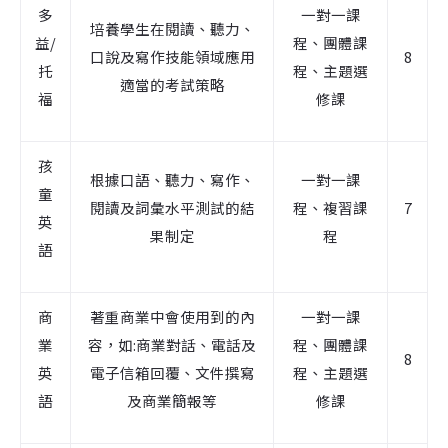
多
一對一課
培養學生在閱讀、聽力、
益/
程、團體課
口說及寫作技能領域應用
8
托
程、主題選
適當的考試策略
福
修課
孩
根據口語、聽力、寫作、
一對一課
童
閱讀及詞彙水平測試的結
程
、複習課
7
英
果制定
程
語
商
著重商業中會使用到的內
一對一課
業
容，如:商業對話、電話及
程、團體課
8
英
電子信箱回覆、文件撰寫
程、主題選
語
及商業簡報等
修課