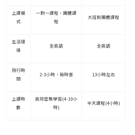
上課模
一對一課程、團體課
大班制團體課程
式
程
生活環
全英語
全英語
境
飛行時
2-3小時，無時差
13小時左右
間
上課時
高效密集學習(4-10小
半天課程(4小時)
數
時)