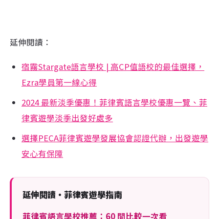
延伸閱讀：
宿霧Stargate語言學校 | 高CP值語校的最佳選擇，
Ezra學員第一線心得
2024 最新淡季優惠！菲律賓語言學校優惠一覽、菲
律賓遊學淡季出發好處多
選擇PECA菲律賓遊學發展協會認證代辦，出發遊學
安心有保障
延伸閱讀・菲律賓遊學指南
菲律賓語言學校推薦：60 間比較一次看