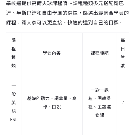
學校還提供高爾夫球課程唷～課程種類多元搭配斯巴
達、半斯巴達和自由學風的選擇，篩選出最適合學員的
課程，讓大家可以更直接、快速的達到自己的目標。
課
每
程
日
學習內容
課程種類
種
堂
類
數
一
一對一課
般
基礎的聽力、詞彙量、寫
程、團體課
英
7
作、口說
程、主題選
語
修課
ESL