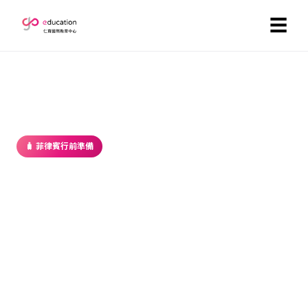
☰
首頁
／
部落格
／ 菲律賓行前準備
🧳 菲律賓行前準備
【2025最新】菲律賓Smart電信SIM
卡實名制完整註冊教學
2023-03-12 ・ GoEducation 編輯部