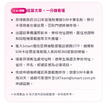
這篇文章・一分鐘看懂
✦ AI 摘要
菲律賓政府2022年底強制實施SIM卡實名制，預付
卡使用者也需註冊，否則門號將被停用。
出國前準備護照影本、學校地址證明、居住地證明
和回程機票截圖等文件圖檔。
進入Smart電信官網後驗證電話號碼OTP，選擇新
SIM卡註冊並填寫個人資訊和360度臉部掃描。
填寫菲律賓住處地址時，遊學生填語言學校地址，
省份、市名、郵遞區號為必填項目。
完成申請後將確認頁面截圖保存；旅客SIM卡最多
用30天，過期可寄證件至
UXTeam@smart.com.ph
申請延期。
＊本摘要由 AI 依文章內容自動整理，供快速參考。