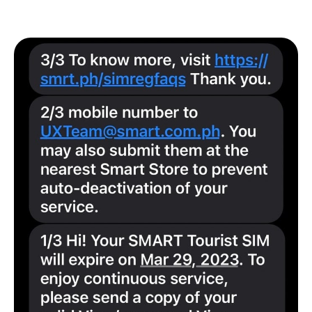
同場加映 🎉
收到「您的菲律賓SIM卡即將過期」
簡訊通知怎麼辦
持旅行簽證進入菲律賓的觀光客，即使完成了實名制，
規定上
SIM卡也最多只能用 30 天。
但
不是每個人
都會收到電信公司定期抽驗的簡訊通知！
萬一收到像下圖中這樣的簡訊告知「您的觀光用 SIM卡
即將在～～～到期」，也不必緊張，
只要將
護照上的姓名