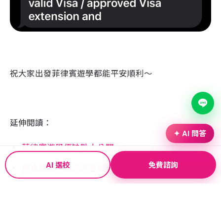
目前使用的菲律賓電話號碼
簽證照片（必要）與延簽證明（如果有的話）
寄到簡訊中的 email（
UXTeam@smart.com.ph
）就
可以囉！
或是您也可以到學校附近的 Smart 電信門市請店員幫
忙處理～
✦ AI 問答
AI 選校
免費諮詢