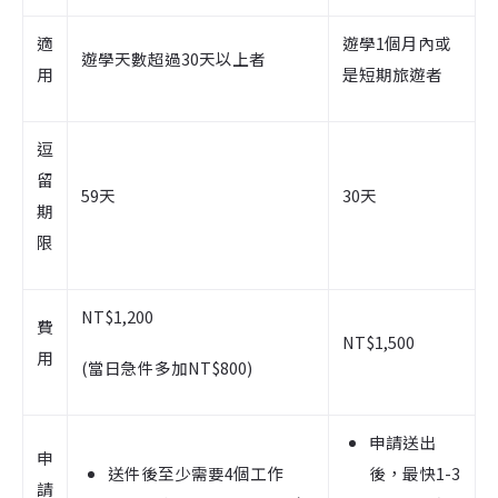
適
遊學1個月內或
遊學天數超過30天以上者
用
是短期旅遊者
逗
留
59天
30天
期
限
NT$1,200
費
NT$1,500
用
(當日急件多加NT$800)
申請送出
申
送件後至少需要4個工作
後，最快1-3
請