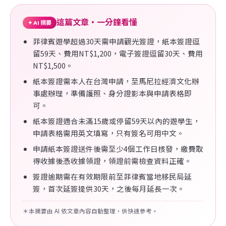
這篇文章・一分鐘看懂
✦ AI 摘要
菲律賓遊學超過30天需申請觀光簽證，紙本簽證逗
留59天、費用NT$1,200，電子簽證逗留30天、費用
NT$1,500。
紙本簽證需本人在台灣申請，至馬尼拉經濟文化辦
事處辦理，準備護照、身分證影本與申請表格即
可。
紙本簽證適合未滿15歲或停留59天以內的遊學生，
申請表格需用英文填寫，只有簽名可用中文。
申請紙本簽證送件後需至少4個工作日核發，繳費取
得收據後憑收據領證，領證前需檢查資料正確。
簽證逾期需在有效期限前至菲律賓當地移民局延
簽，首次延簽提供30天，之後每月延長一次。
＊本摘要由 AI 依文章內容自動整理，供快速參考。