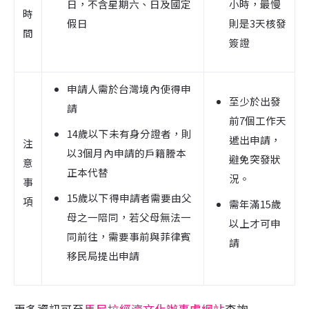
日，不含星期六、日及國定
小時，最慢
時
假日
則是3天核發
間
簽證
申請人需於台灣境內使得申
至少於出發
請
前7個工作天
14歲以下未有身分證者，則
遞出申請，
注
以3個月內申請的戶籍謄本
避免突發狀
意
正本代替
況。
事
15歲以下得申請者需要由父
項
需年滿15歲
母之一陪同，若父母無法一
以上才可申
同前往，需要事前與菲律賓
請
移民局提出申請