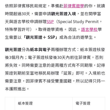
依照菲律賓移民局規定，準備赴
菲律賓遊學
的你，就讀
時間超過30天，需要申請
觀光簽證入境
，並在開學當
天與語言學校申請辦理
SSP
（Special Study Permit，
特殊學習許可），取得遊學資格。 因此，
語言學校
學
生需要以
「觀光簽證＋ SSP」
成為合法的遊學生。
觀光簽證
分為
紙本與電子
兩種辦理方式：紙本簽證核發
後3個月內；電子簽證核發後30天內前往菲律賓，否則
將失效。同時需要注意的是兩種方式有不同期限，記得
簽證到期前至當地移民局辦理「延簽」即可。入境前也
需要注意，因菲律賓不接受雙重國籍，所以記得只持一
本護照進出。
紙本簽證
電子簽證