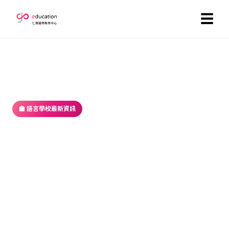
☰
首頁
／
部落格
／ 語言學校最新資訊
🏫 語言學校最新資訊
2026遊學簽證攻略｜菲律賓紙本簽證
申請流程、準備重點與常見問題
2025-05-30 ・ GoEducation 編輯部