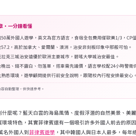
章・一分鐘看懂
50萬外國人遊學，英文為官方語言，食宿全包費用僅歐美1/3，CP
57.2，高於加拿大、愛爾蘭、澳洲，治安非刻板印象中那般可怕。
克拉克三城治安遠優於歐洲主要城市，碧瑤大學城治安最佳。
免晚出、錢不露白、勿落單，搭車需先議價，語言學校配24小時警衛
生熟悉環境，遊學顧問提供行前安全說明，跟隨校內行程安排最安心
章內容自動整理，供快速參考。
到什麼呢？藍天白雲的海島風情、度假浮潛的自然美景、美
賓環境特色，其實菲律賓還有一個吸引許多外國人前去的原
萬名外國人到
菲律賓遊學
，其中韓國人與日本人最多，每年總