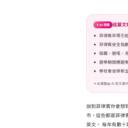
這篇文
✦ AI 摘要
菲律賓年吸引超
菲律賓安全指數
宿霧、碧瑤、
遊學期間應避
學校會安排新
＊本摘要由 AI 依文
說到菲律賓你會想
市，這些都是菲律
英文。 每年有數十