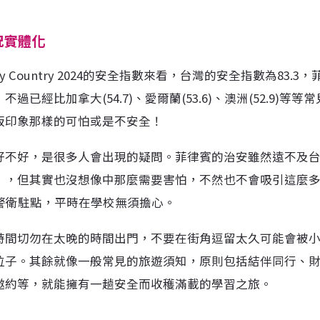
況實體化
ex by Country 2024的安全指數來看，台灣的安全指數為83.3
過已經比加拿大(54.7)、愛爾蘭(53.6)、澳洲(52.9)等
板印象那樣的可怕或是不安全！
好不好，是很多人會出現的疑問。菲律賓的治安雖然遠不及
），但其實也沒想像中那麼需要害怕，不然也不會吸引這麼
時警衛駐點，平時在學校無須擔心。
時間切勿在太晚的時間出門，不要在街角逗留太久可能會被
位子。其餘就像一般常見的旅遊須知，原則包括結伴同行、
邀約等，就能擁有一趟安全而收穫滿載的學習之旅。