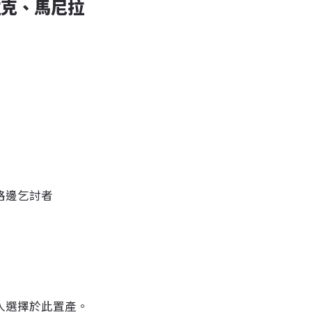
拉克、馬尼拉
路邊乞討者
人選擇於此置產。