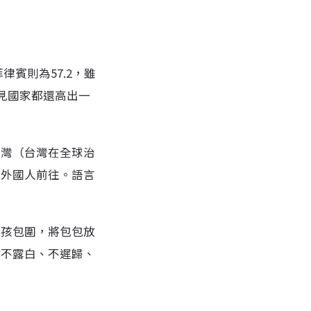
，菲律賓則為57.2，雖
等常見國家都還高出一
台灣（台灣在全球治
多外國人前往。語言
小孩包圍，將包包放
財不露白、不遲歸、