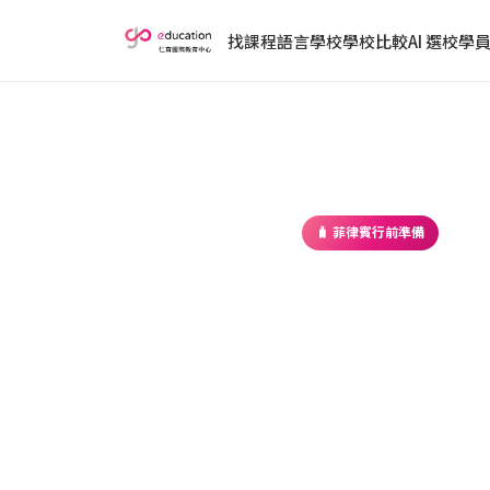
找課程
語言學校
學校比較
AI 選校
學
首頁
／
部落格
／ 菲律賓行前
🧳 菲律賓行前準備
菲律賓治
項說明與
2017-04-13 ・ GoEducat