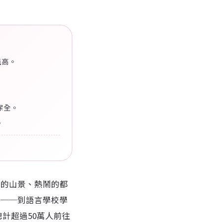
值高。
保全。
。
麗的山景、熱鬧的都
因──到語言學校學
計超過50萬人前往