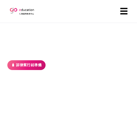
☰
首頁
／
部落格
／ 菲律賓行前準備
🧳 菲律賓行前準備
4 個值得你去菲律賓遊學-菲律賓學英
文的心得＆理由解析！
2017-05-15 ・ GoEducation 編輯部