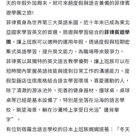
天的年假外加周末，就可來趟度假與語言兼備的菲律賓
遊學團之旅!
菲律賓身為世界第三大英語系國，近十年來已成為東北
亞國家學習英文的首選。旅遊與學習結合的
菲律賓遊學
團
，讓上班族可以適時的運用年假，透過度假與短期密
集式英語學習，提升英文能力，為職場帶來競爭力。
菲律賓以其獨特的英文語言教學優勢，讓上班族可以在
短時間內掌握英語技能與達到日常工作的溝通能力。度
假型飯店住宿風格結合語言學習環境，喜愛運動的人，
除了清澈的游泳池外，完善的健身器材、撞球桌、桌球
桌等已經是基本設備了，特別是坐落在沿海的語言學
校，眺望海景，躺在沙灘椅上享受日光浴”邊背單
字”。
有位到宿霧念語言學校的日本上班族娓娓道著：「冬天