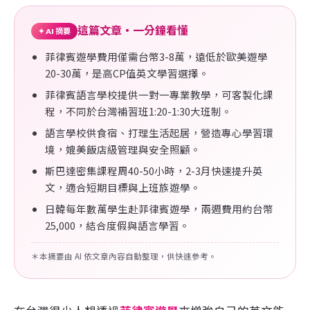
這篇文章・一分鐘看懂
✦ AI 摘要
菲律賓遊學費用僅需台幣3-8萬，遠低於歐美遊學
20-30萬，是高CP值英文學習選擇。
菲律賓語言學校提供一對一專業教學，可客製化課
程，不同於台灣補習班1:20-1:30大班制。
語言學校供食宿、打理生活起居，營造專心學習環
境，媲美飯店級管理與安全照顧。
斯巴達密集課程周40-50小時，2-3月快速提升英
文，適合短期目標與上班族遊學。
日韓每年數萬學生赴菲律賓遊學，兩週費用約台幣
25,000，結合度假與語言學習。
＊本摘要由 AI 依文章內容自動整理，供快速參考。