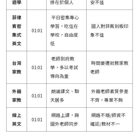
遊學
排在於個人
安不佳
菲律
平日密集專心
賓密
學習，吃住在
國人對菲賓刻板印
01:01
集式
學校，自由度
象不佳
英文
低
老師到府教
台灣
時間要遷就教家教
01:01
學，多以考試
家教
老師
導向為重
外籍
朗誦課文、聊
外籍老師素質參差
01:01
家教
天居多
不齊，專業不夠
線上
網路上課，與
網路不穩/師資不
01:01
英文
國外老師同步
確認/教材不一