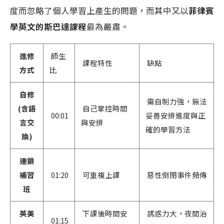
度而忽略了個人學習上產生的問題，而其中又以
菲律賓
學英文的斯巴達課程
最為嚴肅。
進修
師生
課程特性
缺點
方式
比
自修
需自制力強，無法
(含語
自己掌控時間
00:01
妥善安排進度與正
言交
與安排
確的學習方法
換)
連鎖
補習
01:20
可重複上課
惡性倒閉事件頻傳
班
英美
下課後時間安
誘惑力大，夜間治
01:15