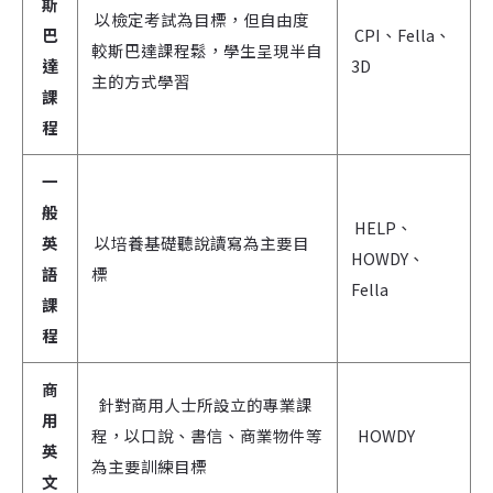
斯
以檢定考試為目標，但自由度
巴
CPI、Fella、
較斯巴達課程鬆，學生呈現半自
達
3D
主的方式學習
課
程
一
般
HELP、
英
以培養基礎聽說讀寫為主要目
HOWDY、
語
標
Fella
課
程
商
針對商用人士所設立的專業課
用
程，以口說、書信、商業物件等
HOWDY
英
為主要訓練目標
文