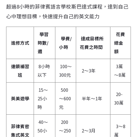
超過8小時的菲律賓語言學校斯巴達式課程，達到自己
心中理想目標，快速提升自己的英文能力
學習
花費
學費/
達成目標所
進修方式
時數/
總金
小時
花費之時間
週
額
連鎖補習
8小時
100～
3萬
2～3年
班
以下
300元
～8萬
15～
500
20-
英美遊學
25小
～600
半年～1年
30萬
時
元
40～
200
菲律賓密
3～8
50小
～250
2～3月
集式英文
萬