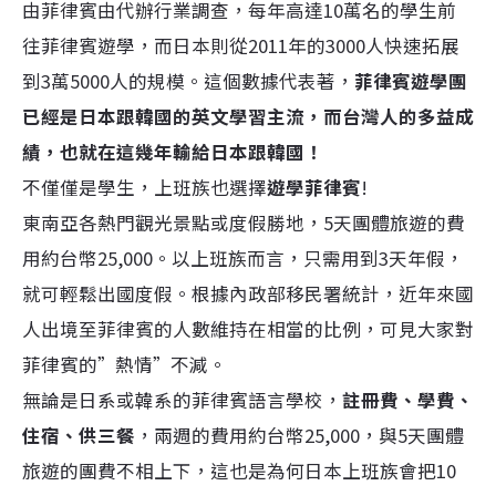
由菲律賓由代辦行業調查，每年高達10萬名的學生前
往菲律賓遊學，而日本則從2011年的3000人快速拓展
到3萬5000人的規模。這個數據代表著，
菲律賓遊學團
已經是日本跟韓國的英文學習主流，而台灣人的多益成
績，也就在這幾年輸給日本跟韓國！
不僅僅是學生，上班族也選擇
遊學菲律賓
!
東南亞各熱門觀光景點或度假勝地，5天團體旅遊的費
用約台幣25,000。以上班族而言，只需用到3天年假，
就可輕鬆出國度假。根據內政部移民署統計，近年來國
人出境至菲律賓的人數維持在相當的比例，可見大家對
菲律賓的”熱情”不減。
無論是日系或韓系的菲律賓語言學校，
註冊費、學費、
住宿、供三餐
，兩週的費用約台幣25,000，與5天團體
旅遊的團費不相上下，這也是為何日本上班族會把10