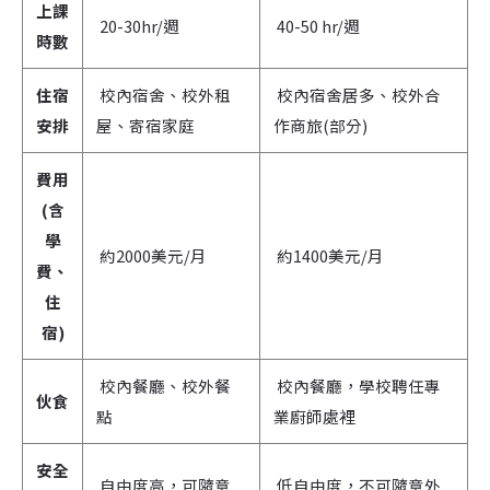
上課
20-30hr/週
40-50 hr/週
時數
住宿
校內宿舍、校外租
校內宿舍居多、校外合
安排
屋、寄宿家庭
作商旅(部分)
費用
(含
學
約2000美元/月
約1400美元/月
費、
住
宿)
校內餐廳、校外餐
校內餐廳，學校聘任專
伙食
點
業廚師處裡
安全
自由度高，可隨意
低自由度，不可隨意外