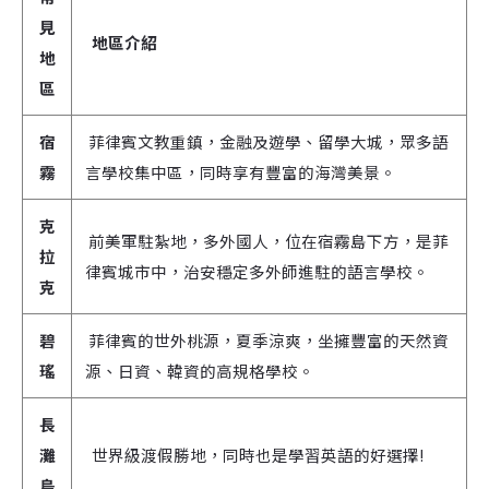
見
地區介紹
地
區
宿
菲律賓文教重鎮，金融及遊學、留學大城，眾多語
霧
言學校集中區，同時享有豐富的海灣美景。
克
前美軍駐紮地，多外國人，位在宿霧島下方，是菲
拉
律賓城市中，治安穩定多外師進駐的語言學校。
克
碧
菲律賓的世外桃源，夏季涼爽，坐擁豐富的天然資
瑤
源、日資、韓資的高規格學校。
長
灘
世界級渡假勝地，同時也是學習英語的好選擇!
島