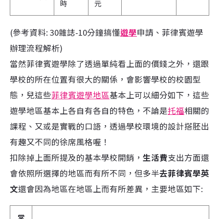
時
元
(參考資料: 30雜誌-10分鐘搞懂
遊學
申請、菲律賓遊學
辦理流程解析)
當然菲律賓遊學除了透過單純看上面的價錢之外，還跟
學校的所在位置有很大的關係，會影響學校的校園型
態，兒這些
菲律賓遊學地區
基本上可以細分如下，這些
遊學地區基本上各自有各自的特色，不論是
托福
相關的
課程、又或是實戰的口語，透過學校環境的設計搭胚出
有趣又不同的徐席風格喔！
扣除掉上面所提及的基本學校開銷，
生活費
支出方面還
會依照所選擇的地區而有所不同，但多半
去菲律賓學英
文
還會因為地區在地區上而有所差異，主要地區如下:
常