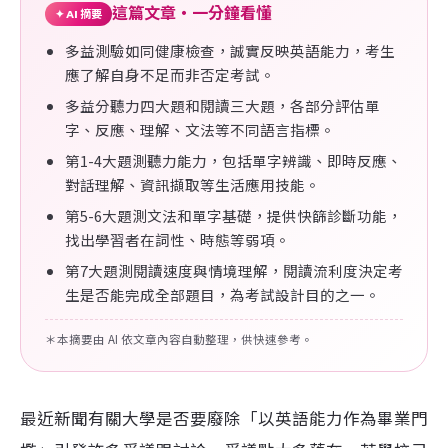
這篇文章・一分鐘看懂
✦ AI 摘要
多益測驗如同健康檢查，誠實反映英語能力，考生
應了解自身不足而非否定考試。
多益分聽力四大題和閱讀三大題，各部分評估單
字、反應、理解、文法等不同語言指標。
第1-4大題測聽力能力，包括單字辨識、即時反應、
對話理解、資訊擷取等生活應用技能。
第5-6大題測文法和單字基礎，提供快篩診斷功能，
找出學習者在詞性、時態等弱項。
第7大題測閱讀速度與情境理解，閱讀流利度決定考
生是否能完成全部題目，為考試設計目的之一。
＊本摘要由 AI 依文章內容自動整理，供快速參考。
最近新聞有關大學是否要廢除「以英語能力作為畢業門