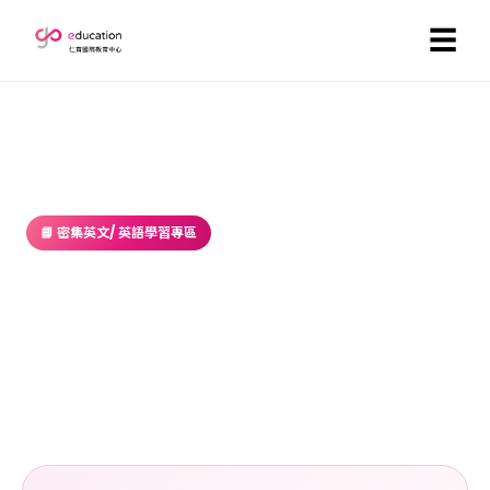
☰
首頁
／
部落格
／ 密集英文/ 英語學習專區
📘 密集英文/ 英語學習專區
考多益做什麼？可以吃嗎？
2017-07-18 ・ GoEducation 編輯部