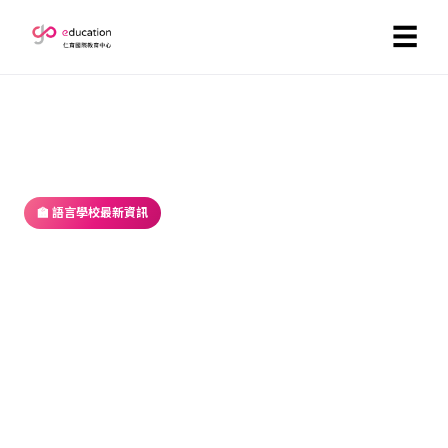
☰
首頁
／
部落格
／ 語言學校最新資訊
🏫 語言學校最新資訊
【菲律賓遊學】Welts校園建築，池
畔的新風景
2015-03-10 ・ GoEducation 編輯部