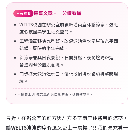
這篇文章・一分鐘看懂
✦ AI 摘要
WELTS校園在辦公室前後新增兩座休憩涼亭，強化
度假氛圍與學生社交空間。
工程涵蓋移除九重葛、改建泳池淨水室屋頂為平面
結構，歷時約半年完成。
新涼亭兼具日夜景觀，日間靜謐、夜間燈光輝煌，
營造湖畔公園般意境。
同步擴大泳池洩水口，優化校園排水設施與整體環
境。
＊本摘要由 AI 依文章內容自動整理，供快速參考。
最近，在辦公室的前方與左方多了兩座休憩用的涼亭，
讓
WELTS
濃濃的度假風又更上一層樓了!! 我們先來看一