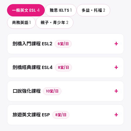
一般英文 ESL
4
雅思 IELTS
1
多益・托福
2
商務英語
1
親子・青少年
2
劍橋入門課程 ESL2
6堂/日
劍橋經典課程 ESL4
8堂/日
口說強化課程
10堂/日
旅遊英文課程 ESP
8堂/日