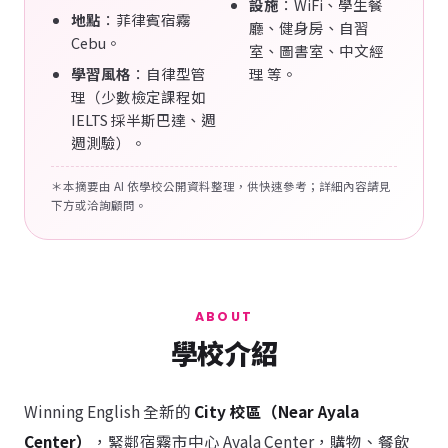
設施
：WiFi、學生餐
地點
：菲律賓宿霧
廳、健身房、自習
Cebu。
室、圖書室、中文經
學習風格
：自律型管
理 等。
理（少數檢定課程如
IELTS 採半斯巴達、週
週測驗）。
＊本摘要由 AI 依學校公開資料整理，供快速參考；詳細內容請見
下方或洽詢顧問。
ABOUT
學校介紹
Winning English 全新的
City 校區（Near Ayala
Center）
，緊鄰宿霧市中心 Ayala Center，購物、餐飲