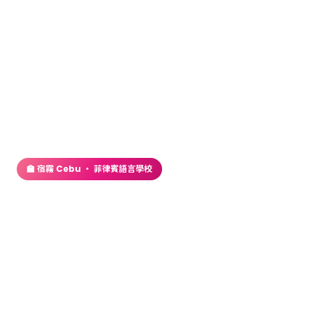
首頁
／
語言學校
／ Winning English ・ City 校區（Near Ayala
Center）
🏫 宿霧 Cebu ・ 菲律賓語言學校
Winning English ・ City
校區（Near Ayala
Center）
2023 年以全新面貌與大家見面！位於宿霧市中心的城
市校區交通便利、生活機能佳，是您取得跨國溝通力