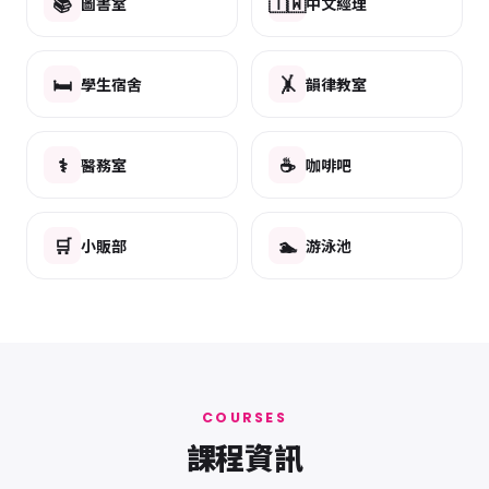
📚
🇹🇼
圖書室
中文經理
🛏️
🤸
學生宿舍
韻律教室
⚕️
☕
醫務室
咖啡吧
🛒
🏊
小販部
游泳池
COURSES
課程資訊