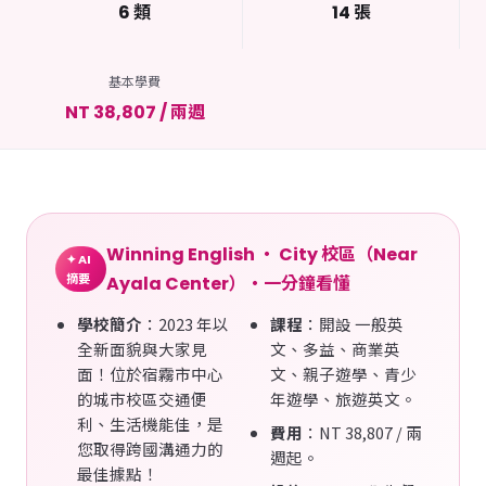
6 類
14 張
基本學費
NT 38,807 / 兩週
Winning English ・ City 校區（Near
✦ AI
摘要
Ayala Center）・一分鐘看懂
學校簡介
：2023 年以
課程
：開設 一般英
全新面貌與大家見
文、多益、商業英
面！位於宿霧市中心
文、親子遊學、青少
的城市校區交通便
年遊學、旅遊英文。
利、生活機能佳，是
費用
：NT 38,807 / 兩
您取得跨國溝通力的
週起。
最佳據點！