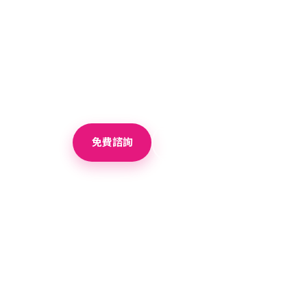
JIC語言學校 –
碧瑤JIC語言學校成立於2002年，2023 Pr
市中心車程只需約30分鐘。翻新後有更舒適
不同的課程，提供更多的選擇，讓學習不侷限
免費諮詢
＋ 加入比較