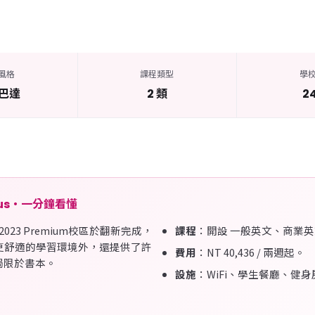
風格
課程類型
學
巴達
2 類
2
mpus・一分鐘看懂
023 Premium校區於翻新完成，
課程
：開設 一般英文、商業
更舒適的學習環境外，還提供了許
費用
：NT 40,436 / 兩週起。
侷限於書本。
設施
：WiFi、學生餐廳、健