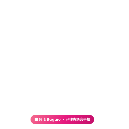
首頁
／
語言學校
／ JIC語言學校 – Premium Campus
🏫 碧瑤 Baguio ・ 菲律賓語言學校