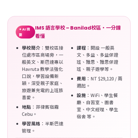
IMS 語言學校 – Banilad校區・一分鐘
✦ AI 摘
要
看懂
學校簡介
：雙校區接
課程
：開設 一般英
位處市區商場旁，一
文、多益、多益保證
般英文、斯巴達專以
班、雅思、雅思保證
Havruta 教學法強化
班、親子遊學等。
口說，學習設備新
費用
：NT $29,120 / 兩
穎，深受親子家庭、
週起。
旅遊兼充電的上班族
設施
：WiFi、學生餐
喜愛。
廳、自習室、圖書
地點
：菲律賓宿霧
室、中文經理、學生
Cebu。
宿舍 等。
學習風格
：半斯巴達
管理。