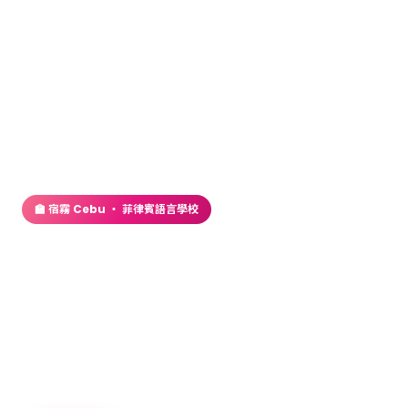
首頁
／
語言學校
／ IMS 語言學校 – Banilad校區
🏫 宿霧 Cebu ・ 菲律賓語言學校
IMS 語言學校 – Banilad校
區
雙校區接位處市區商場旁，一般英文、斯巴達專以
Havruta 教學法強化口說，學習設備新穎，深受親子
家庭、旅遊兼充電的上班族喜愛。