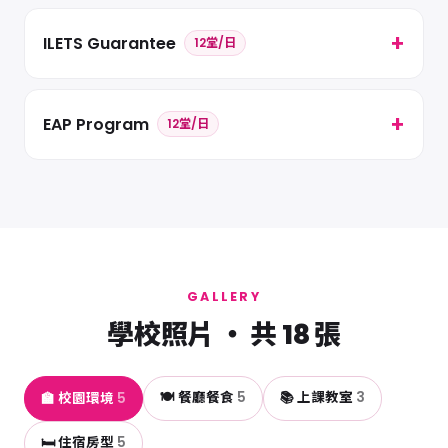
ILETS Guarantee
12堂/日
EAP Program
12堂/日
GALLERY
學校照片 ・ 共 18 張
🍽️ 餐廳餐食
5
📚 上課教室
3
🏫 校園環境
5
🛏️ 住宿房型
5