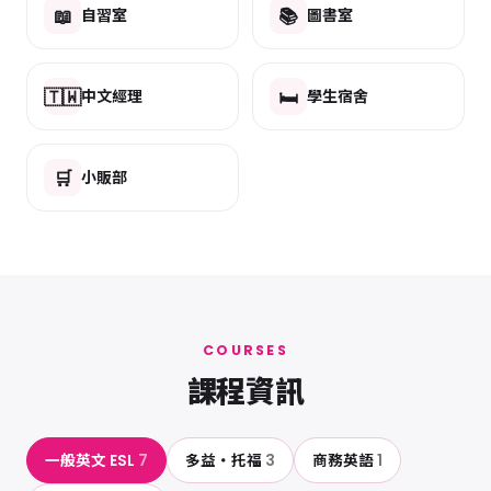
📖
📚
自習室
圖書室
🇹🇼
🛏️
中文經理
學生宿舍
🛒
小販部
COURSES
課程資訊
一般英文 ESL
7
多益・托福
3
商務英語
1