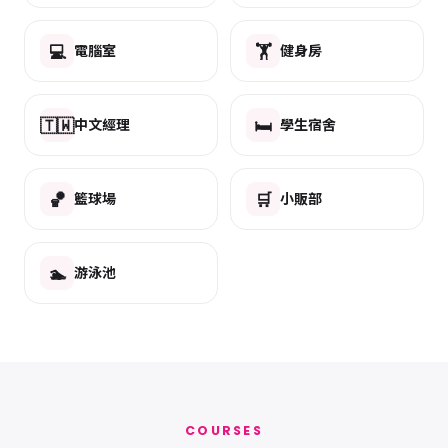
💻
🏋️
電腦室
健身房
🇹🇼
🛏️
中文經理
學生宿舍
🏀
🛒
籃球場
小販部
🏊
游泳池
COURSES