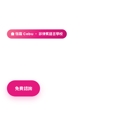
首頁
／
語言學校
／ CPI 語言學校
🏫 宿霧 Cebu ・ 菲律賓語言學校
CPI 語言學校
宿霧CPI語言學校豪華語言學校，半斯巴達，夜間提
供多元的選修課程。
免費諮詢
＋ 加入比較