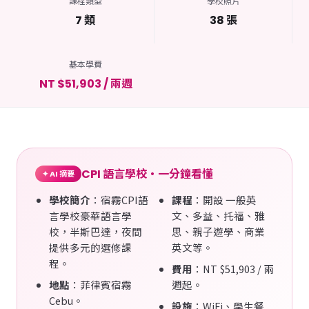
課程類型
學校照片
7 類
38 張
基本學費
NT $51,903 / 兩週
CPI 語言學校・一分鐘看懂
✦ AI 摘要
學校簡介
：宿霧CPI語
課程
：開設 一般英
言學校豪華語言學
文、多益、托福、雅
校，半斯巴達，夜間
思、親子遊學、商業
提供多元的選修課
英文等。
程。
費用
：NT $51,903 / 兩
地點
：菲律賓宿霧
週起。
Cebu。
設施
：WiFi、學生餐