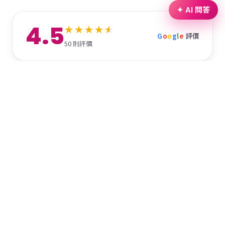
✦ AI 問答
4.5
G
o
o
g
l
e
評價
50 則評價
陳宥蓁
1 年前
CPI的員工情緒很穩定、有問題都超積極幫忙解決 尤其是清
潔和保修的員工工作都很盡責
Em
7 年前
除了主要課程 課後有許多團康活動 可以自行選擇是否參與