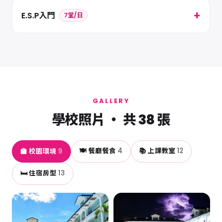
E.S.P入門
7堂/日
GALLERY
學校照片 ・ 共 38 張
🍽️ 餐廳餐食
4
📚 上課教室
12
🏫 校園環境
9
🛏️ 住宿房型
13