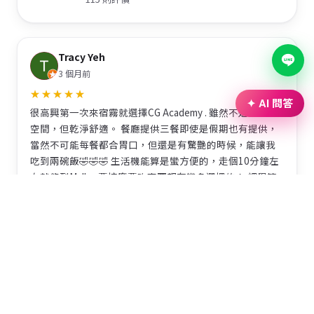
Tracy Yeh
3 個月前
✦ AI 問答
很高興第一次來宿霧就選擇CG Academy . 雖然不是豪華的
空間，但乾淨舒適。 餐廳提供三餐即使是假期也有提供，
當然不可能每餐都合胃口，但還是有驚艷的時候，能讓我
吃到兩碗飯🤣🤣🤣 生活機能算是蠻方便的，走個10分鐘左
右就能到Mall。 要按摩要吃東西都有蠻多選擇的！ 課程算
是多元，可以選自己適合的，每個禮拜都有給時間去把自
己覺得不合適的老師換掉，也不用覺得不好意思！ 是很好
體驗宿霧的起點👍
yoyo Chen
8 個月前
CG 的地理位置非常好，生活很方便。 這段時間剛好遇到颱