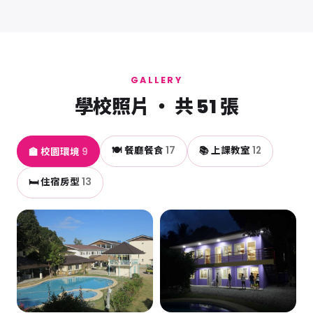
GALLERY
學校照片 ・ 共 51 張
🍽️ 餐廳餐食
17
📚 上課教室
12
🏫 校園環境
9
🛏️ 住宿房型
13