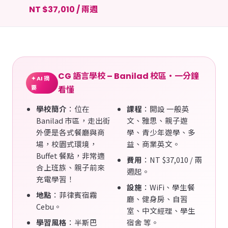
NT $37,010 / 兩週
CG 語言學校 – Banilad 校區・一分鐘
✦ AI 摘
要
看懂
學校簡介
：位在
課程
：開設 一般英
Banilad 市區，走出街
文、雅思、親子遊
外便是各式餐廳與商
學、青少年遊學、多
場，校園式環境，
益、商業英文。
Buffet 餐點，非常適
費用
：NT $37,010 / 兩
合上班族、親子前來
週起。
充電學習！
設施
：WiFi、學生餐
地點
：菲律賓宿霧
廳、健身房、自習
Cebu。
室、中文經理、學生
學習風格
：半斯巴
宿舍 等。