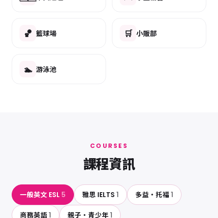
🏀
🛒
籃球場
小販部
🏊
游泳池
COURSES
課程資訊
一般英文 ESL
5
雅思 IELTS
1
多益・托福
1
商務英語
1
親子・青少年
1