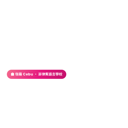
首頁
／
語言學校
／ CG 語言學校 – Banilad 校區
🏫 宿霧 Cebu ・ 菲律賓語言學校
CG 語言學校 – Banilad 校
區
位在 Banilad 市區，走出街外便是各式餐廳與商場，
校園式環境，Buffet 餐點，非常適合上班族、親子前
來充電學習！