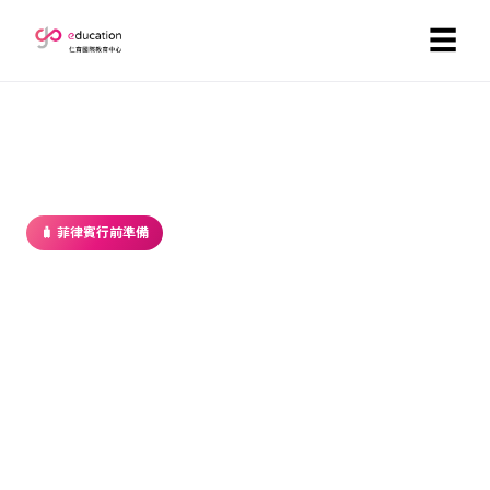
☰
首頁
／
部落格
／ 菲律賓行前準備
🧳 菲律賓行前準備
菲律賓斯巴達課程ＶＳ半斯巴達課
程？3個問題告訴你怎麼選！
2017-05-28 ・ GoEducation 編輯部