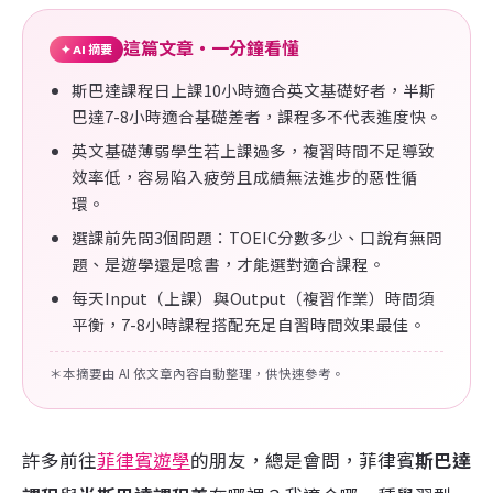
這篇文章・一分鐘看懂
✦ AI 摘要
斯巴達課程日上課10小時適合英文基礎好者，半斯
巴達7-8小時適合基礎差者，課程多不代表進度快。
英文基礎薄弱學生若上課過多，複習時間不足導致
效率低，容易陷入疲勞且成績無法進步的惡性循
環。
選課前先問3個問題：TOEIC分數多少、口說有無問
題、是遊學還是唸書，才能選對適合課程。
每天Input（上課）與Output（複習作業）時間須
平衡，7-8小時課程搭配充足自習時間效果最佳。
＊本摘要由 AI 依文章內容自動整理，供快速參考。
許多前往
菲律賓遊學
的朋友，總是會問，菲律賓
斯巴達