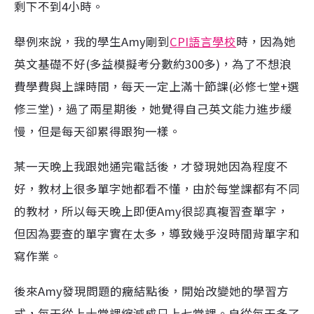
剩下不到4小時。
舉例來說，我的學生Amy剛到
CPI語言學校
時，因為她
英文基礎不好(多益模擬考分數約300多)，為了不想浪
費學費與上課時間，每天一定上滿十節課(必修七堂+選
修三堂)，過了兩星期後，她覺得自己英文能力進步緩
慢，但是每天卻累得跟狗一樣。
某一天晚上我跟她通完電話後，才發現她因為程度不
好，教材上很多單字她都看不懂，由於每堂課都有不同
的教材，所以每天晚上即便Amy很認真複習查單字，
但因為要查的單字實在太多，導致幾乎沒時間背單字和
寫作業。
後來Amy發現問題的癥結點後，開始改變她的學習方
式，每天從上十堂課縮減成只上七堂課。自從每天多了