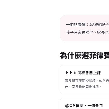
菲律賓親子
一句話看懂：
孩子有家長陪伴、家長也
為什麼選菲律
👨‍👩‍👧 同校各自上課
家長與孩子同校就讀、依各自程
伴、家長也能同步進修。
💰 CP 值高・一價全包