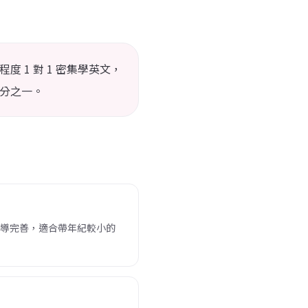
度 1 對 1 密集學英文，
分之一。
導完善，適合帶年紀較小的