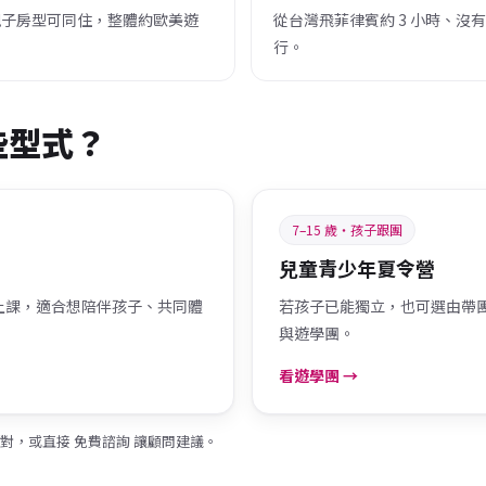
親子房型可同住，整體約歐美遊
從台灣飛菲律賓約 3 小時、沒有
行。
些型式？
7–15 歲・孩子跟團
兒童青少年夏令營
上課，適合想陪伴孩子、共同體
若孩子已能獨立，也可選由帶
與遊學團。
看遊學團 →
對，或直接
免費諮詢
讓顧問建議。