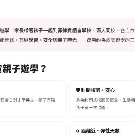
遊學＝
家長帶著孩子一起到菲律賓語言學校
，兩人同校、各自依程
能進修，兼顧
學習、安全與親子時光
——費用約為歐美遊學的三
賓親子遊學？
🛡️ 封閉校園・安心
度 1 對 1 學英文，孩子有陪
多為封閉式校園與宿舍、生活輔
孩子第一次出國。
✈️ 距離近・彈性天數