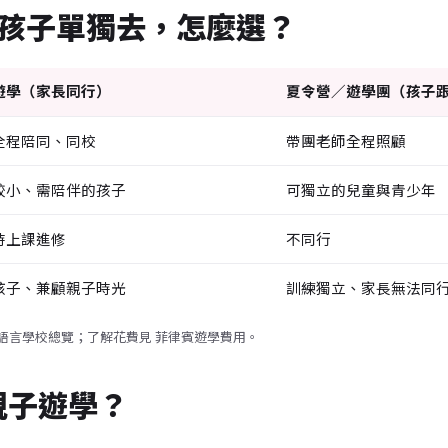
 送孩子單獨去，怎麼選？
遊學（家長同行）
夏令營／遊學團（孩子
全程陪同、同校
帶團老師全程照顧
較小、需陪伴的孩子
可獨立的兒童與青少年
時上課進修
不同行
孩子、兼顧親子時光
訓練獨立、家長無法同
語言學校總覽
；了解花費見
菲律賓遊學費用
。
親子遊學？