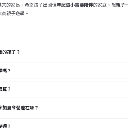
英文的家長、希望孩子出國但
年紀還小需要陪伴
的家庭、想
親子
律賓親子遊學。
歲的孩子？
課嗎？
麼算？
參加夏令營差在哪？
幾週？