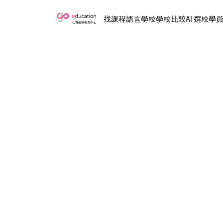
找課程
語言學校
學校比較
AI 選校
學
首頁
／ 菲律賓親子遊學
菲律賓親子遊學
家長與孩子同校就讀、各自 1 對 1 上課
封閉校園照顧、費用只有歐美三分之一，是