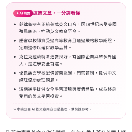
這篇文章・一分鐘看懂
✦ AI 摘要
菲律賓擁有正統美式英文口音，因19世紀末受美國
殖民統治，推動英文教育至今。
語言學校師資受過高等教育且通過嚴格教學認證，
定期進修以確保教學品質。
克拉克經濟特區治安良好，有國際企業與眾多外國
人，是遊學安全首選。
優良語言學校配備警衛巡邏、門禁管制，提供中文
經理協助處理問題。
短期遊學提供安全學習環境與度假體驗，成為終身
受用的英文學習投資。
＊本摘要由 AI 依文章內容自動整理，供快速參考。