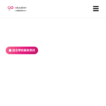
☰
首頁
／
部落格
／ 語言學校最新資訊
🏫 語言學校最新資訊
菲律賓短期遊學推薦： 正統英文口
音、專業師資、良好治安
2017-04-13 ・ GoEducation 編輯部