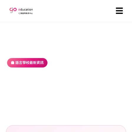
☰
首頁
／
部落格
／ 語言學校最新資訊
🏫 語言學校最新資訊
想出國進修？先有目標再出國！
2017-09-18 ・ GoEducation 編輯部