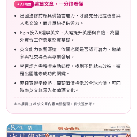
這篇文章・一分鐘看懂
✦ AI 摘要
出國進修前應具備語言能力，才能充分把握機會與
人脈交流，而非單純提供勞力。
Eger投入6週學英文，大幅提升英語與自信，為國
外實習工作奠定堅實基礎。
英文能力影響深遠，攸關老闆是否認可潛力、邀請
參與社交場合與專業發展。
學習語言需積極主動態度，找到不足就去改進，這
是出國進修成功的關鍵。
菲律賓遊學優勢：葡萄酒價格低於全球均價，可同
時學英文與深入葡萄酒文化。
＊本摘要由 AI 依文章內容自動整理，供快速參考。