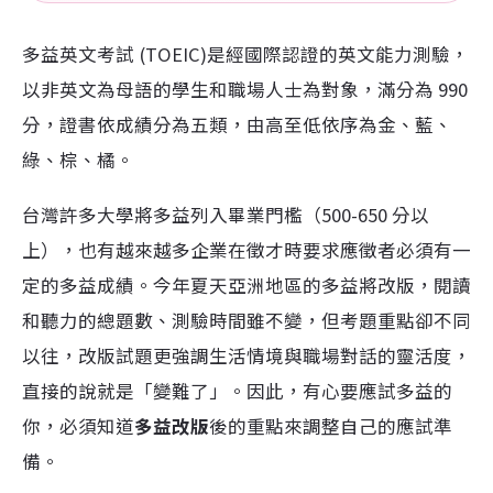
多益英文考試 (TOEIC)是經國際認證的英文能力測驗，
以非英文為母語的學生和職場人士為對象，滿分為 990
分，證書依成績分為五類，由高至低依序為金、藍、
綠、棕、橘。
台灣許多大學將多益列入畢業門檻（500-650 分以
上），也有越來越多企業在徵才時要求應徵者必須有一
定的多益成績。今年夏天亞洲地區的多益將改版，閱讀
和聽力的總題數、測驗時間雖不變，但考題重點卻不同
以往，改版試題更強調生活情境與職場對話的靈活度，
直接的說就是「變難了」。因此，有心要應試多益的
你，必須知道
多益改版
後的重點來調整自己的應試準
備。