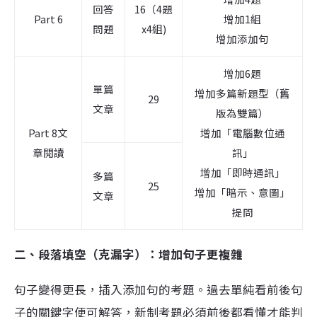
回答
16（4題
Part 6
增加1組
問題
x4組)
增加添加句
增加6題
單篇
增加多篇新題型（舊
29
文章
版為雙篇）
Part 8文
增加「電腦數位通
章閱讀
訊」
增加「即時通訊」
多篇
25
增加「暗示、意圖」
文章
提問
二、段落填空（克漏字）
：增加句子更複雜
句子變得更長，插入添加句的考題。過去單純看前後句
子的關鍵字便可解答，新制考題必須前後都看懂才能判