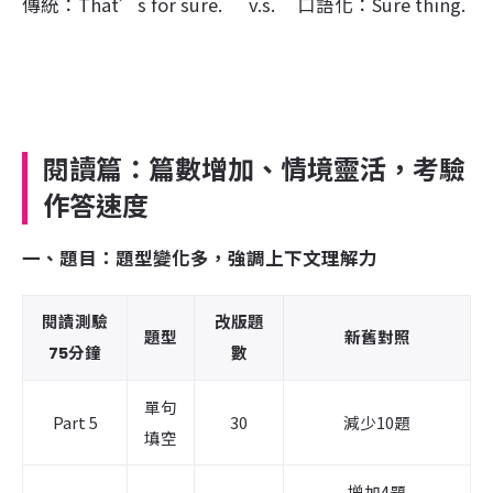
傳統：That’s for sure. v.s.
口語化：Sure thing.
閱讀篇：篇數增加、情境靈活，考驗
作答速度
一、題目：題型變化多，強調上下文理解力
閱讀測驗
改版題
題型
新舊對照
75分鐘
數
單句
Part 5
30
減少10題
填空
增加4題