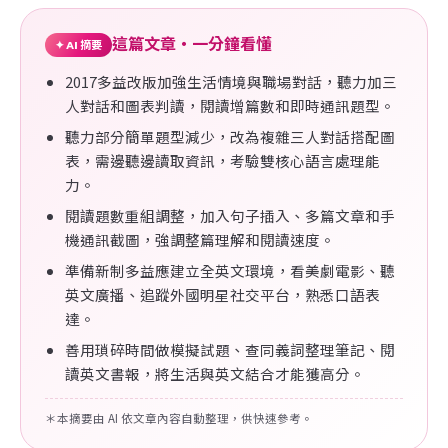
這篇文章・一分鐘看懂
✦ AI 摘要
2017多益改版加強生活情境與職場對話，聽力加三
人對話和圖表判讀，閱讀增篇數和即時通訊題型。
聽力部分簡單題型減少，改為複雜三人對話搭配圖
表，需邊聽邊讀取資訊，考驗雙核心語言處理能
力。
閱讀題數重組調整，加入句子插入、多篇文章和手
機通訊截圖，強調整篇理解和閱讀速度。
準備新制多益應建立全英文環境，看美劇電影、聽
英文廣播、追蹤外國明星社交平台，熟悉口語表
達。
善用瑣碎時間做模擬試題、查同義詞整理筆記、閱
讀英文書報，將生活與英文結合才能獲高分。
＊本摘要由 AI 依文章內容自動整理，供快速參考。