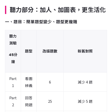
聽力部分：加人、加圖表，更生活化
一、題目：簡單題型變少、題型更複雜
聽力
測驗
題型
改版題數
新舊對照
45分
鐘
Part
看圖
6
減少 4 題
1
辨義
Part
回答
25
減少 5 題
2
問題