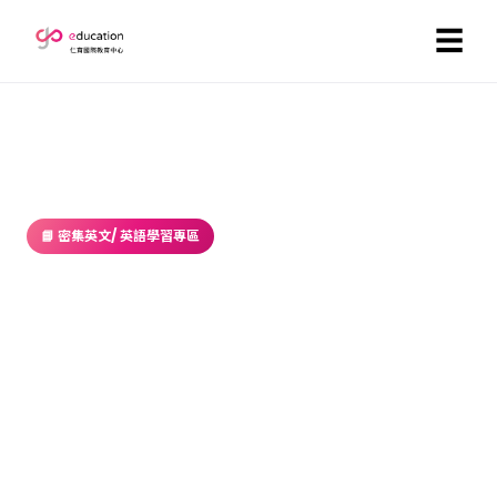
☰
首頁
／
部落格
／ 密集英文/ 英語學習專區
📘 密集英文/ 英語學習專區
因應2017年多益改版，你準備好了
嗎？
2017-03-24 ・ GoEducation 編輯部