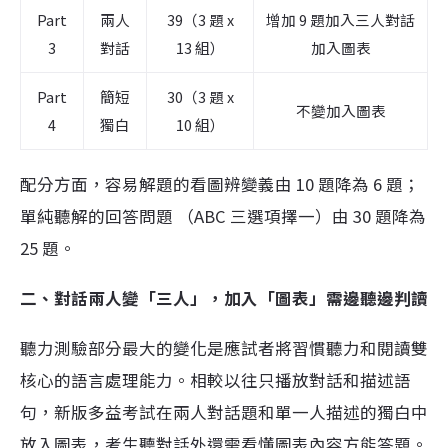
Part
兩人
39（3 題 x
增加 9 題加入三人對話
3
對話
13 組）
加入圖表
Part
簡短
30（3 題 x
不變加入圖表
4
獨白
10 組）
配分方面，容易解題的看圖辨變義由 10 題降為 6 題；
單純聽解的回答問題 （ABC 三選項擇一）由 30 題降為
25 題。
二、對話兩人變「三人」，加入「圖表」需邊聽邊判讀
聽力測驗部分最大的變化是應試者將習慣聽力和閱讀雙
核心的語言處理能力。相較以往只播放對話和描述語
句，新版
多益考試
在兩人對話題和單一人描述的獨白中
放入圖表，考生聽對話外還需看懂圖表內容方能答題。