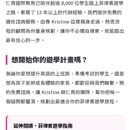
仁育國際教育已陪伴超過 8,000 位學生踏上菲律賓遊學
之路，累積了 13 年以上的代辦經驗。我們提供免費的
選校諮詢服務，由像 Kristine 這樣親身走過、熟悉流
程的顧問為你量身規劃，讓你不必獨自摸索，就能踏出
最有信心的一步。
想開始你的遊學計畫嗎？
無論你是想提升英語的上班族、準備考試的學生，還是
想為孩子安排成長體驗的家長，都歡迎與我們聯繫。預
約免費諮詢，讓 Kristine 與仁育的團隊，幫你把每一
個疑問都釐清，規劃出最適合你的菲律賓遊學旅程。
延伸閱讀・菲律賓遊學指南