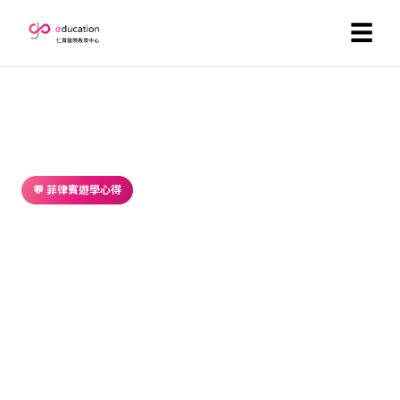
☰
首頁
／
部落格
／ 菲律賓遊學心得
💬 菲律賓遊學心得
顧問現身說法｜Kristine 的菲律賓遊
學經驗分享
2026-06-30 ・ GoEducation 編輯部