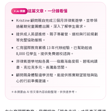
這篇文章・一分鐘看懂
✦ AI 摘要
Kristine 顧問親自完成三個月菲律賓遊學，並帶領
過暑期兒童團體出團，深入了解學生需求。
提供成人英語進修、親子寒暑營、選校與行前規劃
等完整協助服務。
仁育國際教育累積 13 年代辦經驗，已幫助超過
8,000 位學生，提供免費選校諮詢。
菲律賓遊學地點各異——宿霧海島度假、碧瑤純讀
書、克拉克多元、長灘島悠閒。
顧問親身體驗遠學流程，能提供務實期望管理與貼
心的行前準備建議。
＊本摘要由 AI 依文章內容自動整理，供快速參考。